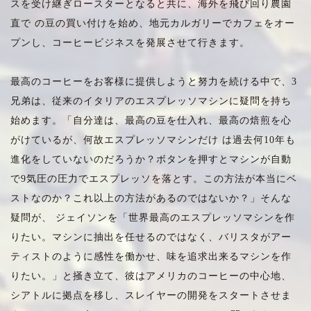
スを受け継ぎロースターとなると共に、海外を飛び回り農園
直で の豆の買い付けを始め、地元カルガリーでカフェをオー
プンし、コーヒービジネスを発展させて行きます。
最高のコーヒーをお客様に提供しようと努力を続ける中で、3
兄弟は、従来のイタリアのエスプレッソマシンに疑問を持ち
始めます。「自分達は、最高の豆を仕入れ、最高の焙煎を心
がけているが、何故エスプレッソマシンだけ は過去何10年も
進化をしていないのだろうか？ボタンを押すとマシンが自動
で9気圧の圧力でエスプレッソを落とす。この方法が本当にベ
ストなのか？これ以上の方法があるのではないか？」そんな
疑問が、 ジェイソンを「世界最高のエスプレッソマシンを作
りたい。マシンに抽出を任せるのではなく、バリスタがアー
ティストのように感性を働かせ、味を追求出来るマシンを作
りたい。」と掻き立て、彼はアメリカのコーヒーの中心地、
シアトルに拠点を移し、スレイヤーの開発をスタートさせま