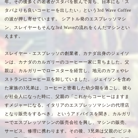
年。その後多くの若者がスタバを飲んで育ち、日本にも「ス
タバよりも良いコーヒーを出したい」という3rd Wave Coffee
の波が押し寄せています。 シアトル発のエスプレッソマシ
ン、スレイヤーもそんな3rd Waveの流れをくんだマシンとい
えます。
スレイヤー・エスプレッソの創業者、カナダ出身のジェイソ
ンは、カナダのカルガリーのコーヒー一家に育ちました。父
親は、カルガリーでロースターを経営し、地元のカフェやレ
ストランにコーヒー豆を卸していました。 ジェイソンを含め
た家族の3兄弟は、コーヒーと密着した幼少期を過ごし、彼ら
が社会人になった時に、父親の「これからコーヒーはますま
すメジャーになる。イタリアのエスプレッソマシンの代理店
となり販売をするべき」 というアドバイスを聞き、カルガリ
ーでエスプレッソマシンの販売会社を興し、マシンの販売、
サービス、修理に携わります。その後、3兄弟は父親のビジネ